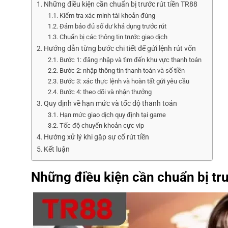
Những điều kiện cần chuẩn bị trước rút tiền TR88
Kiểm tra xác minh tài khoản đúng
Đảm bảo đủ số dư khả dụng trước rút
Chuẩn bị các thông tin trước giao dịch
Hướng dẫn từng bước chi tiết để gửi lệnh rút vốn
Bước 1: đăng nhập và tìm đến khu vực thanh toán
Bước 2: nhập thông tin thanh toán và số tiền
Bước 3: xác thực lệnh và hoàn tất gửi yêu cầu
Bước 4: theo dõi và nhận thưởng
Quy định về hạn mức và tốc độ thanh toán
Hạn mức giao dịch quy định tại game
Tốc độ chuyển khoản cực vip
Hướng xử lý khi gặp sự cố rút tiền
Kết luận
Những điều kiện cần chuẩn bị trư