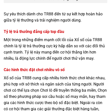
Sự yêu thích dành cho TR88 đến từ sự kết hợp hoàn hảo
giữa tỷ lệ thưởng và trải nghiệm người dùng.
Tỷ lệ trả thưởng đẳng cấp top đầu
Một trong những điểm mạnh cốt lõi của Xổ số của TR88
chính là tỷ lệ trả thưởng cực kỳ hấp dẫn so với các đối thủ
cạnh tranh. Tỷ lệ này mang đến cơ hội thắng lớn hơn
nhiều, là động lực chính để người chơi thử vận may.
Các hình thức đặt chơi nhiều vô số
Xổ số của TR88 cung cấp nhiều hình thức chơi khác nhau,
phù hợp với sở thích và ngân sách của từng người. Người
chơi có thể lựa chọn Chơi lô đề truyền thống ba miền, Chọn
số theo phương pháp soi cầu hoặc số may mắn, hay tham
gia các hình thức cược theo bộ số đặc biệt. Ngoài ra còn
có cơ hội tham gia các giải thưởng đặc biệt hàng tuần,