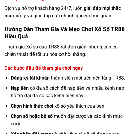
Dịch vụ hỗ trợ khách hàng 24/7, luôn
giải đáp mọi thắc
mắc
, xử lý và giải đáp cực nhanh gọn và trục quan.
Hướng Dẫn Tham Gia Và Mẹo Chơi Xổ Số TR88
Hiệu Quả
Tham gia Xổ số của TR88 rất đơn giản, nhưng cần có
chiến thuật để tối ưu hóa cơ hội thắng.
Các bước đầu để tham gia chơi ngay
Đăng ký tài khoản
thành viên mới trên nền tảng TR88.
Nạp tiền
có đa số cách để nạp tiền và nhiều kênh nạp
hỗ trợ đại đa số các kênh hiện nay.
Chọn hình thức chơi
xổ số yêu thích của bạn.
Chọn số hoặc bộ số
muốn đặt cược và xác định mức
cược.