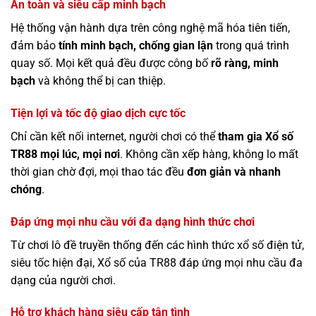
An toàn và siêu cấp minh bạch
Hệ thống vận hành dựa trên công nghệ mã hóa tiên tiến,
đảm bảo
tính minh bạch, chống gian lận
trong quá trình
quay số. Mọi kết quả đều được công bố
rõ ràng, minh
bạch
và không thể bị can thiệp.
Tiện lợi và tốc độ giao dịch cực tốc
Chỉ cần kết nối internet, người chơi có thể
tham gia Xổ số
TR88 mọi lúc, mọi nơi
. Không cần xếp hàng, không lo mất
thời gian chờ đợi, mọi thao tác đều
đơn giản và nhanh
chóng
.
Đáp ứng mọi nhu cầu với đa dạng hình thức chơi
Từ chơi lô đề truyền thống đến các hình thức xổ số điện tử,
siêu tốc hiện đại, Xổ số của TR88 đáp ứng mọi nhu cầu đa
dạng của người chơi.
Hỗ trợ khách hàng siêu cấp tận tình