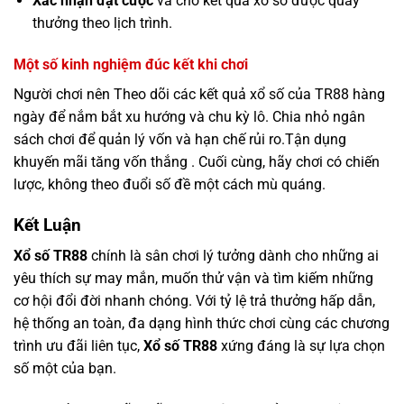
Xác nhận đặt cược
và chờ kết quả xổ số được quay
thưởng theo lịch trình.
Một số kinh nghiệm đúc kết khi chơi
Người chơi nên Theo dõi các kết quả xổ số của TR88 hàng
ngày để nắm bắt xu hướng và chu kỳ lô. Chia nhỏ ngân
sách chơi để quản lý vốn và hạn chế rủi ro.Tận dụng
khuyến mãi tăng vốn thắng . Cuối cùng, hãy chơi có chiến
lược, không theo đuổi số đề một cách mù quáng.
Kết Luận
Xổ số TR88
chính là sân chơi lý tưởng dành cho những ai
yêu thích sự may mắn, muốn thử vận và tìm kiếm những
cơ hội đổi đời nhanh chóng. Với tỷ lệ trả thưởng hấp dẫn,
hệ thống an toàn, đa dạng hình thức chơi cùng các chương
trình ưu đãi liên tục,
Xổ số TR88
xứng đáng là sự lựa chọn
số một của bạn.