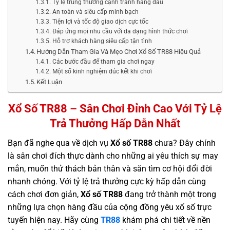
Tỷ lệ trúng thưởng cạnh tranh hàng đầu
An toàn và siêu cấp minh bạch
Tiện lợi và tốc độ giao dịch cực tốc
Đáp ứng mọi nhu cầu với đa dạng hình thức chơi
Hỗ trợ khách hàng siêu cấp tận tình
Hướng Dẫn Tham Gia Và Mẹo Chơi Xổ Số TR88 Hiệu Quả
Các bước đầu để tham gia chơi ngay
Một số kinh nghiệm đúc kết khi chơi
Kết Luận
Xổ Số TR88 – Sân Chơi Đỉnh Cao Với Tỷ Lệ
Trả Thưởng Hấp Dẫn Nhất
Bạn đã nghe qua về dịch vụ
Xổ số TR88
chưa? Đây chính
là sân chơi đích thực dành cho những ai yêu thích sự may
mắn, muốn thử thách bản thân và săn tìm cơ hội đổi đời
nhanh chóng. Với tỷ lệ trả thưởng cực kỳ hấp dẫn cùng
cách chơi đơn giản,
Xổ số TR88
đang trở thành một trong
những lựa chọn hàng đầu của cộng đồng yêu xổ số trực
tuyến hiện nay. Hãy cùng
TR88
khám phá chi tiết về nền