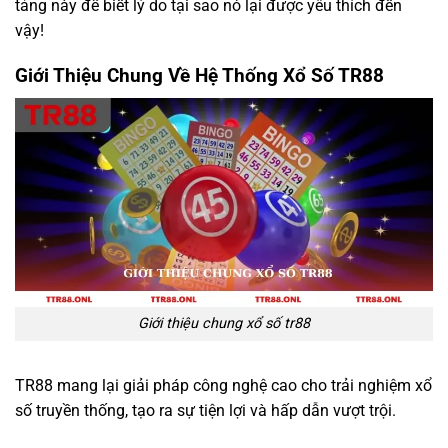
tảng này để biết lý do tại sao nó lại được yêu thích đến
vậy!
Giới Thiệu Chung Về Hệ Thống Xổ Số TR88
Giới thiệu chung xổ số tr88
TR88 mang lại giải pháp công nghệ cao cho trải nghiệm xổ
số truyền thống, tạo ra sự tiện lợi và hấp dẫn vượt trội.