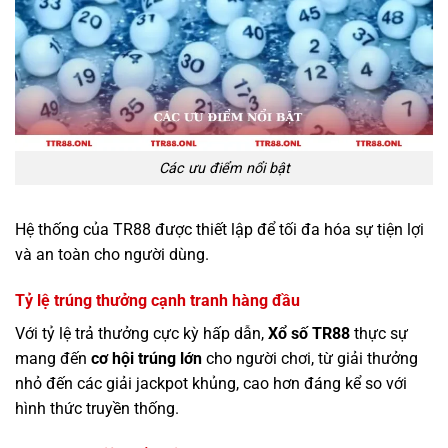
Các ưu điểm nổi bật
Hệ thống của TR88 được thiết lập để tối đa hóa sự tiện lợi
và an toàn cho người dùng.
Tỷ lệ trúng thưởng cạnh tranh hàng đầu
Với tỷ lệ trả thưởng cực kỳ hấp dẫn,
Xổ số TR88
thực sự
mang đến
cơ hội trúng lớn
cho người chơi, từ giải thưởng
nhỏ đến các giải jackpot khủng, cao hơn đáng kể so với
hình thức truyền thống.