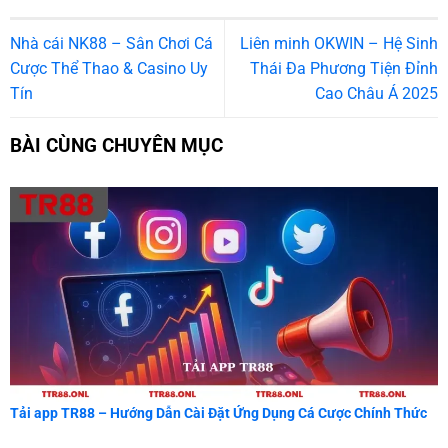
Nhà cái NK88 – Sân Chơi Cá
Liên minh OKWIN – Hệ Sinh
Cược Thể Thao & Casino Uy
Thái Đa Phương Tiện Đỉnh
Tín
Cao Châu Á 2025
BÀI CÙNG CHUYÊN MỤC
Tải app TR88 – Hướng Dẫn Cài Đặt Ứng Dụng Cá Cược Chính Thức