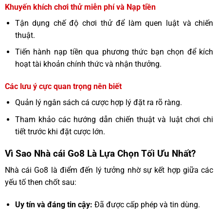
Khuyến khích chơi thử miễn phí và Nạp tiền
Tận dụng chế độ chơi thử để làm quen luật và chiến
thuật.
Tiến hành nạp tiền qua phương thức bạn chọn để kích
hoạt tài khoản chính thức và nhận thưởng.
Các lưu ý cực quan trọng nên biết
Quản lý ngân sách cá cược hợp lý đặt ra rõ ràng.
Tham khảo các hướng dẫn chiến thuật và luật chơi chi
tiết trước khi đặt cược lớn.
Vì Sao Nhà cái Go8 Là Lựa Chọn Tối Ưu Nhất?
Nhà cái Go8 là điểm đến lý tưởng nhờ sự kết hợp giữa các
yếu tố then chốt sau:
Uy tín và đáng tin cậy:
Đã được cấp phép và tin dùng.