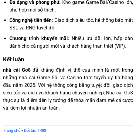
Đa dạng và phong phú:
Kho game Game Bài/Casino lớn,
phù hợp mọi sở thích.
Công nghệ tiên tiến:
Giao dịch siêu tốc, hệ thống bảo mật
SSL và RNG tuyệt đối.
Chương trình khuyến mãi:
Nhiều ưu đãi lớn, hấp dẫn
dành cho cả người mới và khách hàng thân thiết (VIP).
Kết luận
nhà cái Go8
đã khẳng định vị thế của mình là một trong
những nhà cái Game Bài và Casino trực tuyến uy tín hàng
đầu năm 2025. Với hệ thống công bằng tuyệt đối, giao dịch
siêu tốc và dịch vụ khách hàng chuyên nghiệp, Nhà cái Go8
thực sự là điểm đến lý tưởng để thỏa mãn đam mê cá cược
và kiếm lợi nhuận an toàn.
Trang chủ
»
Đối tác TR88