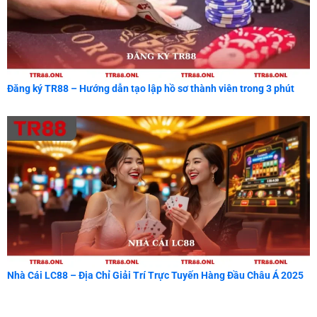
Đăng ký TR88 – Hướng dẫn tạo lập hồ sơ thành viên trong 3 phút
Nhà Cái LC88 – Địa Chỉ Giải Trí Trực Tuyến Hàng Đầu Châu Á 2025