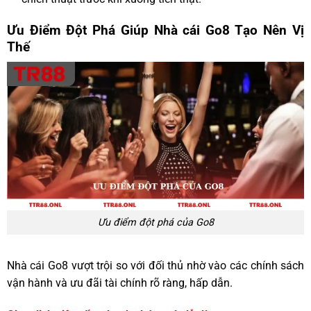
Ưu Điểm Đột Phá Giúp Nhà cái Go8 Tạo Nên Vị
Thế
Ưu điểm đột phá của Go8
Nhà cái Go8 vượt trội so với đối thủ nhờ vào các chính sách
vận hành và ưu đãi tài chính rõ ràng, hấp dẫn.