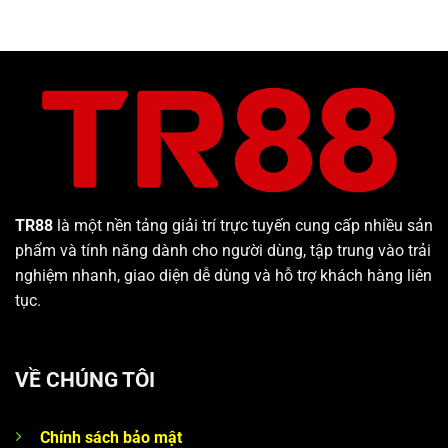
TR88
là một nền tảng giải trí trực tuyến cung cấp nhiều sản
phẩm và tính năng dành cho người dùng, tập trung vào trải
nghiệm nhanh, giao diện dễ dùng và hỗ trợ khách hàng liên
tục.
VỀ CHÚNG TÔI
Chính sách bảo mật