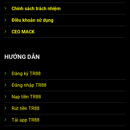
Chính sách trách nhiệm
Điều khoản sử dụng
CEO MACK
HƯỚNG DẪN
Đăng ký TR88
Đăng nhập TR88
Nạp tiền TR88
Rút tiền TR88
Tải app TR88