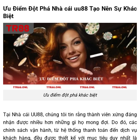
Ưu Điểm Đột Phá Nhà cái uu88 Tạo Nên Sự Khác
Biệt
Ưu điểm đột phá khác biệt
Tại Nhà cái UU88, chúng tôi tin rằng thành viên xứng đáng
nhận được nhiều hơn những gì họ mong đợi. Do đó, các
chính sách vận hành, từ hệ thống thanh toán đến dịch vụ
khách hàng, đều được thiết kế với mục tiêu duy nhất là