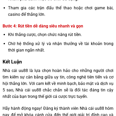
Tham gia các trận đấu thể thao hoặc chơi game bài,
casino để thắng lớn.
Bước 4: Rút tiền dễ dàng siêu nhanh và gọn
Khi thắng cược, chọn chức năng rút tiền.
Chờ hệ thống xử lý và nhận thưởng về tài khoản trong
thời gian ngắn nhất.
Kết Luận
Nhà cái uu88 là lựa chọn hoàn hảo cho những người chơi
tìm kiếm sự cân bằng giữa uy tín, công nghệ tiên tiến và cơ
hội thắng lớn. Với cam kết về minh bạch, bảo mật và dịch vụ
5 sao, Nhà cái uu88 chắc chắn sẽ là đối tác đáng tin cậy
nhất của bạn trong thế giới cá cược trực tuyến.
Hãy hành động ngay! Đăng ký thành viên Nhà cái uu88 hôm
nay để mở khóa cánh cửa đến thế giới giải trí đỉnh cao và