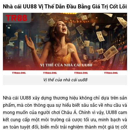
Nhà cái UU88 Vị Thế Dẫn Đầu Bằng Giá Trị Cốt Lõi
Vị thế của nhà cái uu88
Nhà cái UU88 xây dựng thương hiệu không chỉ dựa trên sản
phẩm, mà còn thông qua sự hiểu biết sâu sắc về nhu cầu và
mong muốn của người chơi Châu Á. Chính vì vậy, UU88 cam
kết cung cấp một môi trường cá cược tối ưu, minh bạch và
an toàn tuyệt đối, biến mỗi trải nghiệm thành một giá trị cốt