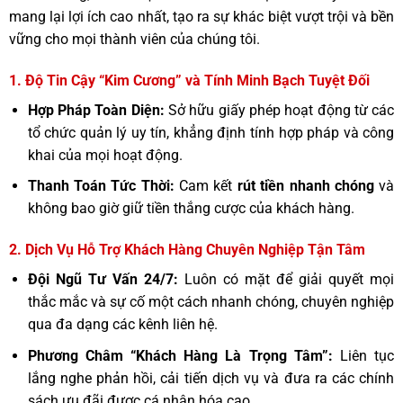
mang lại lợi ích cao nhất, tạo ra sự khác biệt vượt trội và bền
vững cho mọi thành viên của chúng tôi.
1. Độ Tin Cậy “Kim Cương” và Tính Minh Bạch Tuyệt Đối
Hợp Pháp Toàn Diện:
Sở hữu giấy phép hoạt động từ các
tổ chức quản lý uy tín, khẳng định tính hợp pháp và công
khai của mọi hoạt động.
Thanh Toán Tức Thời:
Cam kết
rút tiền nhanh chóng
và
không bao giờ giữ tiền thắng cược của khách hàng.
2. Dịch Vụ Hỗ Trợ Khách Hàng Chuyên Nghiệp Tận Tâm
Đội Ngũ Tư Vấn 24/7:
Luôn có mặt để giải quyết mọi
thắc mắc và sự cố một cách nhanh chóng, chuyên nghiệp
qua đa dạng các kênh liên hệ.
Phương Châm “Khách Hàng Là Trọng Tâm”:
Liên tục
lắng nghe phản hồi, cải tiến dịch vụ và đưa ra các chính
sách ưu đãi được cá nhân hóa cao.