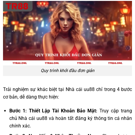
Quy trình khởi đầu đơn giản
Trải nghiệm sự khác biệt tại Nhà cái uu88 chỉ trong 4 bước
cơ bản, dễ dàng thực hiện:
Bước 1: Thiết Lập Tài Khoản Bảo Mật:
Truy cập trang
chủ Nhà cái uu88 và hoàn tất đăng ký thông tin cá nhân
chính xác.