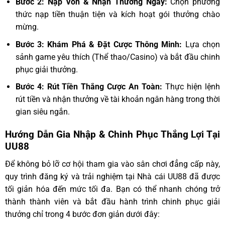
Bước 2: Nạp Vốn & Nhận Thưởng Ngay:
Chọn phương
thức nạp tiền thuận tiện và kích hoạt gói thưởng chào
mừng.
Bước 3: Khám Phá & Đặt Cược Thông Minh:
Lựa chọn
sảnh game yêu thích (Thể thao/Casino) và bắt đầu chinh
phục giải thưởng.
Bước 4: Rút Tiền Thắng Cược An Toàn:
Thực hiện lệnh
rút tiền và nhận thưởng về tài khoản ngân hàng trong thời
gian siêu ngắn.
Hướng Dẫn Gia Nhập & Chinh Phục Thắng Lợi Tại
UU88
Để không bỏ lỡ cơ hội tham gia vào sân chơi đẳng cấp này,
quy trình đăng ký và trải nghiệm tại Nhà cái UU88 đã được
tối giản hóa đến mức tối đa. Bạn có thể nhanh chóng trở
thành thành viên và bắt đầu hành trình chinh phục giải
thưởng chỉ trong 4 bước đơn giản dưới đây: