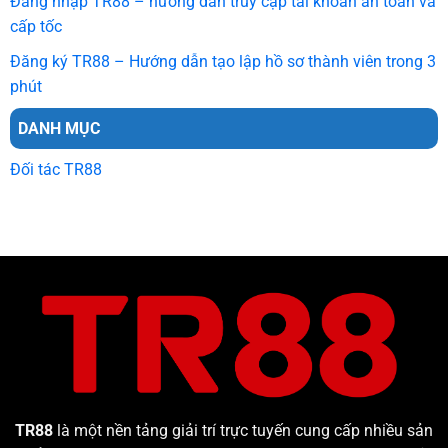
Đăng nhập TR88 – hướng dẫn truy cập tài khoản an toàn và
cấp tốc
Đăng ký TR88 – Hướng dẫn tạo lập hồ sơ thành viên trong 3
phút
DANH MỤC
Đối tác TR88
TR88
là một nền tảng giải trí trực tuyến cung cấp nhiều sản