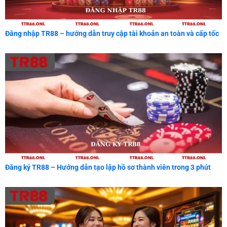
Đăng nhập TR88 – hướng dẫn truy cập tài khoản an toàn và cấp tốc
Đăng ký TR88 – Hướng dẫn tạo lập hồ sơ thành viên trong 3 phút