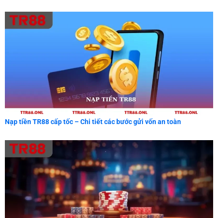
Nạp tiền TR88 cấp tốc – Chi tiết các bước gửi vốn an toàn